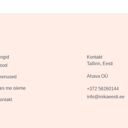
ingid
Kontakt
Tallinn, Eesti
ood
Ahava OÜ
eenused
es me oleme
+372 56260144
info@inikaeesti.ee
ontakt