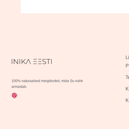
L
P
T
100% naturaalsed meigitooted, mida Su nahk
armastab.
K
I
n
K
s
t
a
g
r