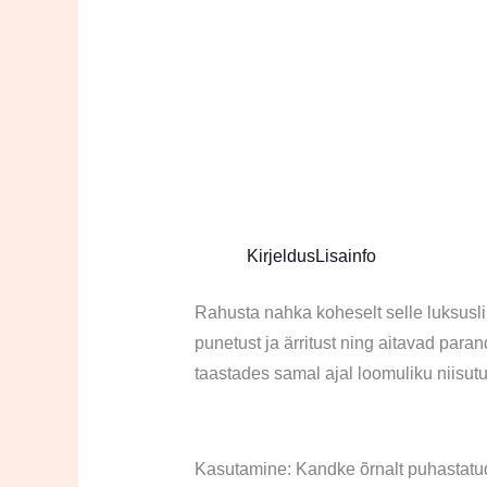
Kirjeldus
Lisainfo
Rahusta nahka koheselt selle luksusl
punetust ja ärritust ning aitavad para
taastades samal ajal loomuliku niisutu
Kasutamine: Kandke õrnalt puhastatud 