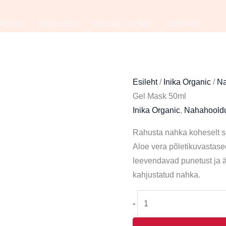
INIKA
Organic
POOD
TEENUSED
KES ME OLEME
KONTAKT
Soothing
Gel
Mask
50ml
Esileht
/
Inika Organic
/
Na
kogus
Gel Mask 50ml
Inika Organic
,
Nahahoold
Rahusta nahka koheselt se
Aloe vera põletikuvastase
leevendavad punetust ja ä
kahjustatud nahka.
-