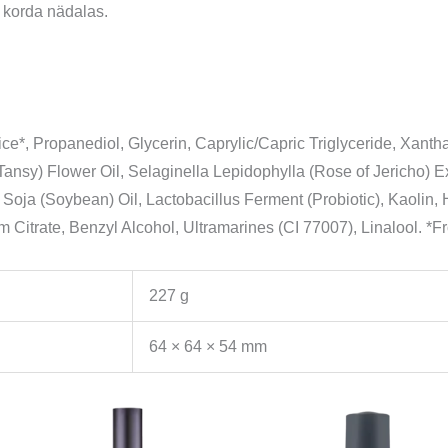
 korda nädalas.
ce*, Propanediol, Glycerin, Caprylic/Capric Triglyceride, Xant
sy) Flower Oil, Selaginella Lepidophylla (Rose of Jericho) Ext
Soja (Soybean) Oil, Lactobacillus Ferment (Probiotic), Kaolin,
m Citrate, Benzyl Alcohol, Ultramarines (CI 77007), Linalool. *
227 g
64 × 64 × 54 mm