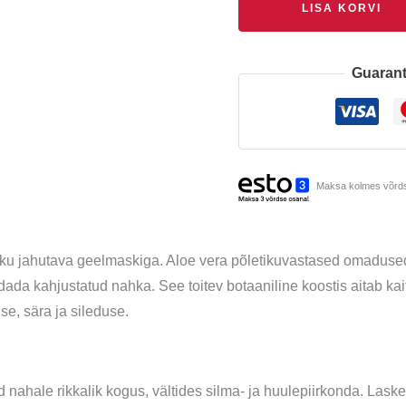
LISA KORVI
Guarant
Maksa kolmes võrds
iku jahutava geelmaskiga. Aloe vera põletikuvastased omadused
ndada kahjustatud nahka. See toitev botaaniline koostis aitab ka
se, sära ja sileduse.
nahale rikkalik kogus, vältides silma- ja huulepiirkonda. Lask