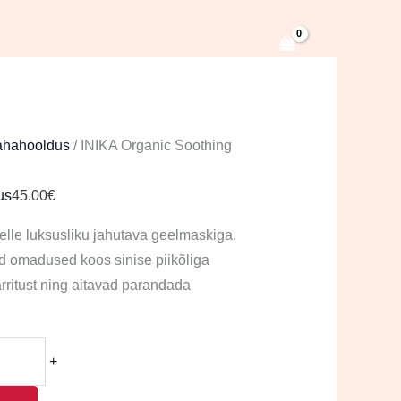
hahooldus
/ INIKA Organic Soothing
us
45.00
€
lle luksusliku jahutava geelmaskiga.
d omadused koos sinise piikõliga
rritust ning aitavad parandada
+