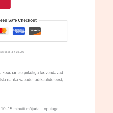
eed Safe Checkout
es osas 3 x 15.00€
 koos sinise piikõliga leevendavad
itsta nahka vabade radikaalide eest,
e 10–15 minutit mõjuda. Loputage