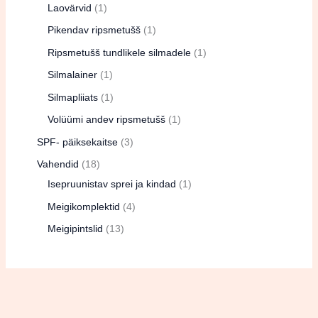
Laovärvid
1
Pikendav ripsmetušš
1
Ripsmetušš tundlikele silmadele
1
Silmalainer
1
Silmapliiats
1
Volüümi andev ripsmetušš
1
SPF- päiksekaitse
3
Vahendid
18
Isepruunistav sprei ja kindad
1
Meigikomplektid
4
Meigipintslid
13