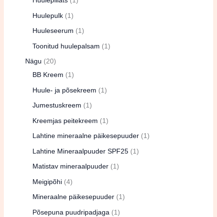
Huulepliiats
1
Huulepulk
1
Huuleseerum
1
Toonitud huulepalsam
1
Nägu
20
BB Kreem
1
Huule- ja põsekreem
1
Jumestuskreem
1
Kreemjas peitekreem
1
Lahtine mineraalne päikesepuuder
1
Lahtine Mineraalpuuder SPF25
1
Matistav mineraalpuuder
1
Meigipõhi
4
Mineraalne päikesepuuder
1
Põsepuna puudripadjaga
1