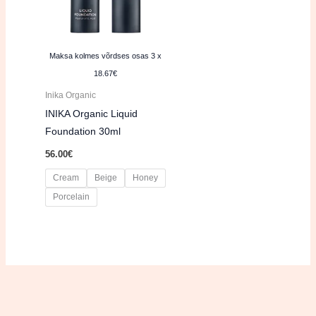
Maksa kolmes võrdses osas 3 x
18.67€
Inika Organic
INIKA Organic Liquid
Foundation 30ml
56.00
€
Cream
Beige
Honey
Porcelain