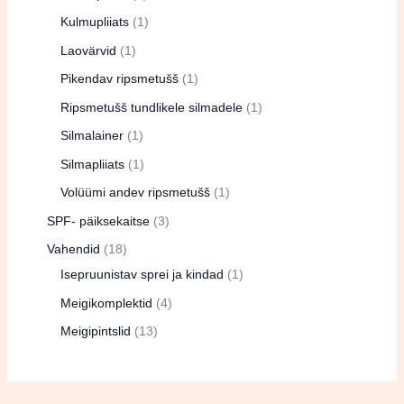
Kulmupliiats
1
Laovärvid
1
Pikendav ripsmetušš
1
Ripsmetušš tundlikele silmadele
1
Silmalainer
1
Silmapliiats
1
Volüümi andev ripsmetušš
1
SPF- päiksekaitse
3
Vahendid
18
Isepruunistav sprei ja kindad
1
Meigikomplektid
4
Meigipintslid
13