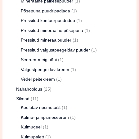
Mineraalne päikesepuuder
1
Põsepuna puudripadjaga
1
Pressitud kontuurpuudriduo
1
Pressitud mineraalne põsepuna
1
Pressitud mineraalpuuder
1
Pressitud valgustpeegeldav puuder
1
Seerum-meigipõhi
1
Valgustpeegeldav kreem
1
Vedel peitekreem
1
Nahahooldus
25
Silmad
11
Koolutav ripsmetušš
1
Kulmu- ja ripsmeseerum
1
Kulmugeel
1
Kulmupalett
1